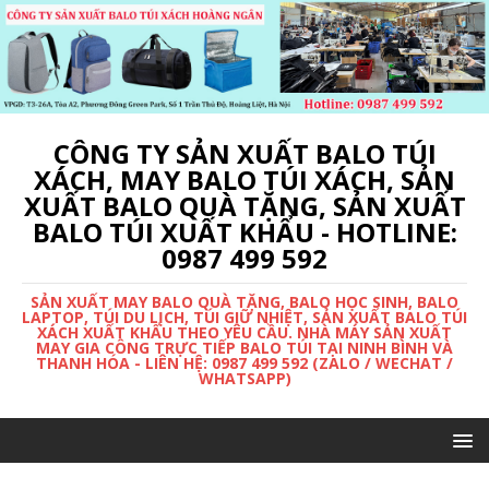
CÔNG TY SẢN XUẤT BALO TÚI
XÁCH, MAY BALO TÚI XÁCH, SẢN
XUẤT BALO QUÀ TẶNG, SẢN XUẤT
BALO TÚI XUẤT KHẨU - HOTLINE:
0987 499 592
SẢN XUẤT MAY BALO QUÀ TẶNG, BALO HỌC SINH, BALO
LAPTOP, TÚI DU LỊCH, TÚI GIỮ NHIỆT, SẢN XUẤT BALO TÚI
XÁCH XUẤT KHẨU THEO YÊU CẦU. NHÀ MÁY SẢN XUẤT
MAY GIA CÔNG TRỰC TIẾP BALO TÚI TẠI NINH BÌNH VÀ
THANH HÓA - LIÊN HỆ: 0987 499 592 (ZALO / WECHAT /
WHATSAPP)