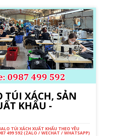
 TÚI XÁCH, SẢN
UẤT KHẨU -
 BALO TÚI XÁCH XUẤT KHẨU THEO YÊU
987 499 592 (ZALO / WECHAT / WHATSAPP)