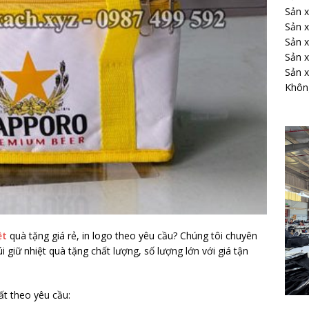
Sản x
Sản x
Sản x
Sản x
Sản x
Không
ệt
quà tặng giá rẻ, in logo theo yêu cầu? Chúng tôi chuyên
 giữ nhiệt quà tặng chất lượng, số lượng lớn với giá tận
ất theo yêu cầu: