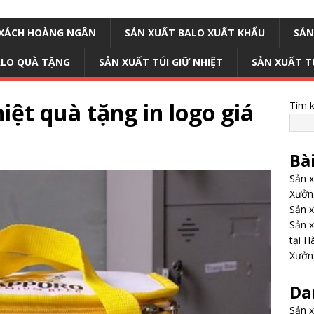
I XÁCH HOÀNG NGÂN
SẢN XUẤT BALO XUẤT KHẨU
SẢN
ALO QUÀ TẶNG
SẢN XUẤT TÚI GIỮ NHIỆT
SẢN XUẤT T
iệt quà tặng in logo giá
Tìm 
Bà
Sản x
Xưởng
Sản x
Sản x
tại H
Xưởng
Da
Sản x