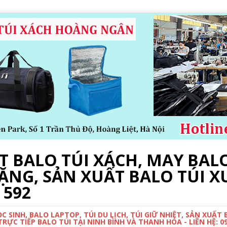
 BALO TÚI XÁCH, MAY BALO
ẶNG, SẢN XUẤT BALO TÚI X
 592
 SINH, BALO LAPTOP, TÚI DU LỊCH, TÚI GIỮ NHIỆT, SẢN XUẤT
ỰC TIẾP BALO TÚI TẠI NINH BÌNH VÀ THANH HÓA - LIÊN HỆ: 0