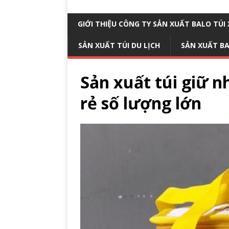
GIỚI THIỆU CÔNG TY SẢN XUẤT BALO TÚ
SẢN XUẤT TÚI DU LỊCH
SẢN XUẤT B
Sản xuất túi giữ nh
rẻ số lượng lớn