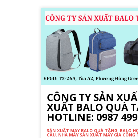
CÔNG TY SẢN XUẤT
XUẤT BALO QUÀ T
HOTLINE: 0987 499
SẢN XUẤT MAY BALO QUÀ TẶNG, BALO HỌC
CẦU. NHÀ MÁY SẢN XUẤT MAY GIA CÔNG TR