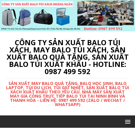
CÔNG TY SẢN XUẤT BALO TÚI
XÁCH, MAY BALO TÚI XÁCH, SẢN
XUẤT BALO QUÀ TẶNG, SẢN XUẤT
BALO TÚI XUẤT KHẨU - HOTLINE:
0987 499 592
SẢN XUẤT MAY BALO QUÀ TẶNG, BALO HỌC SINH, BALO
LAPTOP, TÚI DU LỊCH, TÚI GIỮ NHIỆT, SẢN XUẤT BALO TÚI
XÁCH XUẤT KHẨU THEO YÊU CẦU. NHÀ MÁY SẢN XUẤT
MAY GIA CÔNG TRỰC TIẾP BALO TÚI TẠI NINH BÌNH VÀ
THANH HÓA - LIÊN HỆ: 0987 499 592 (ZALO / WECHAT /
WHATSAPP)