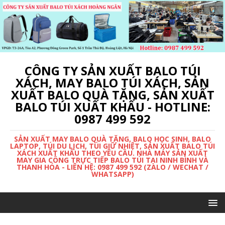
CÔNG TY SẢN XUẤT BALO TÚI
XÁCH, MAY BALO TÚI XÁCH, SẢN
XUẤT BALO QUÀ TẶNG, SẢN XUẤT
BALO TÚI XUẤT KHẨU - HOTLINE:
0987 499 592
SẢN XUẤT MAY BALO QUÀ TẶNG, BALO HỌC SINH, BALO
LAPTOP, TÚI DU LỊCH, TÚI GIỮ NHIỆT, SẢN XUẤT BALO TÚI
XÁCH XUẤT KHẨU THEO YÊU CẦU. NHÀ MÁY SẢN XUẤT
MAY GIA CÔNG TRỰC TIẾP BALO TÚI TẠI NINH BÌNH VÀ
THANH HÓA - LIÊN HỆ: 0987 499 592 (ZALO / WECHAT /
WHATSAPP)