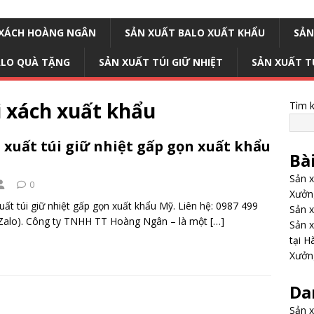
I XÁCH HOÀNG NGÂN
SẢN XUẤT BALO XUẤT KHẨU
SẢN
ALO QUÀ TẶNG
SẢN XUẤT TÚI GIỮ NHIỆT
SẢN XUẤT T
i xách xuất khẩu
Tìm 
 xuất túi giữ nhiệt gấp gọn xuất khẩu
Bà
Sản x
0
Xưởng
uất túi giữ nhiệt gấp gọn xuất khẩu Mỹ. Liên hệ: 0987 499
Sản x
Zalo). Công ty TNHH TT Hoàng Ngân – là một
[…]
Sản x
tại H
Xưởng
Da
Sản x