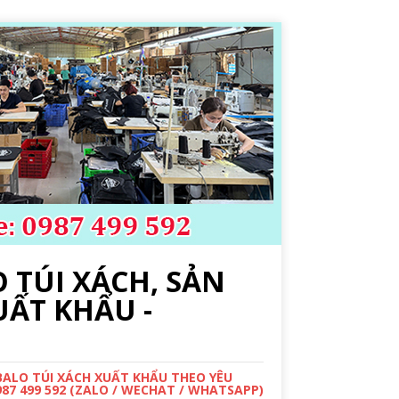
 TÚI XÁCH, SẢN
UẤT KHẨU -
 BALO TÚI XÁCH XUẤT KHẨU THEO YÊU
987 499 592 (ZALO / WECHAT / WHATSAPP)