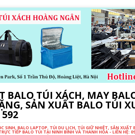
 BALO TÚI XÁCH, MAY BALO
ẶNG, SẢN XUẤT BALO TÚI X
 592
 SINH, BALO LAPTOP, TÚI DU LỊCH, TÚI GIỮ NHIỆT, SẢN XUẤT
ỰC TIẾP BALO TÚI TẠI NINH BÌNH VÀ THANH HÓA - LIÊN HỆ: 0