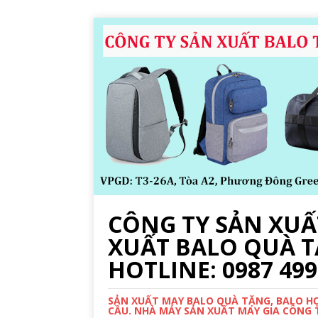
CÔNG TY SẢN XUẤT
XUẤT BALO QUÀ T
HOTLINE: 0987 499
SẢN XUẤT MAY BALO QUÀ TẶNG, BALO HỌC
CẦU. NHÀ MÁY SẢN XUẤT MAY GIA CÔNG TR