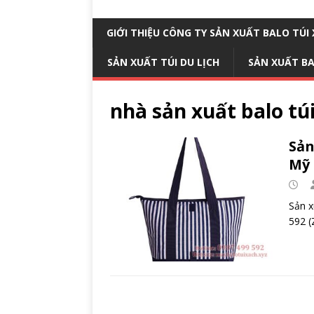
GIỚI THIỆU CÔNG TY SẢN XUẤT BALO TÚ
SẢN XUẤT TÚI DU LỊCH
SẢN XUẤT B
nhà sản xuất balo tú
Sản
Mỹ
Sản x
592 (