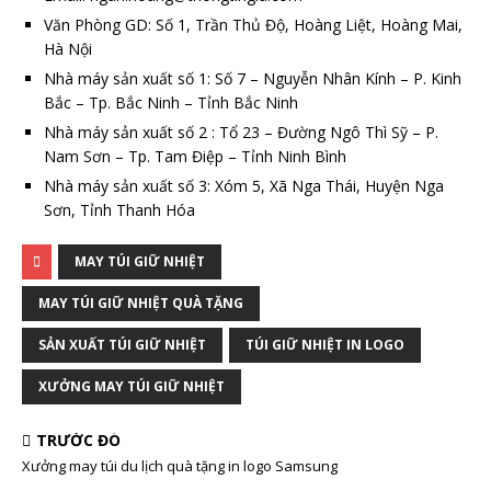
Văn Phòng GD: Số 1, Trần Thủ Độ, Hoàng Liệt, Hoàng Mai,
Hà Nội
Nhà máy sản xuất số 1: Số 7 – Nguyễn Nhân Kính – P. Kinh
Bắc – Tp. Bắc Ninh – Tỉnh Bắc Ninh
Nhà máy sản xuất số 2 : Tổ 23 – Đường Ngô Thì Sỹ – P.
Nam Sơn – Tp. Tam Điệp – Tỉnh Ninh Bình
Nhà máy sản xuất số 3: Xóm 5, Xã Nga Thái, Huyện Nga
Sơn, Tỉnh Thanh Hóa
MAY TÚI GIỮ NHIỆT
MAY TÚI GIỮ NHIỆT QUÀ TẶNG
SẢN XUẤT TÚI GIỮ NHIỆT
TÚI GIỮ NHIỆT IN LOGO
XƯỞNG MAY TÚI GIỮ NHIỆT
TRƯỚC ĐÓ
Xưởng may túi du lịch quà tặng in logo Samsung