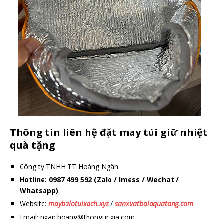
Thông tin liên hệ đặt may túi giữ nhiệt
quà tặng
Công ty TNHH TT Hoàng Ngân
Hotline: 0987 499 592 (Zalo / Imess / Wechat /
Whatsapp)
Website:
maybalotuixach.xyz
/
sanxuatbaloquatang.com
Email: ngan.hoang@thongtingia.com