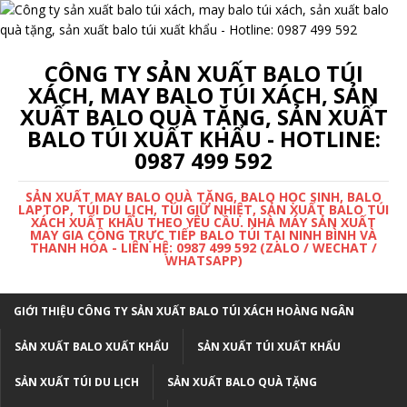
CÔNG TY SẢN XUẤT BALO TÚI
XÁCH, MAY BALO TÚI XÁCH, SẢN
XUẤT BALO QUÀ TẶNG, SẢN XUẤT
BALO TÚI XUẤT KHẨU - HOTLINE:
0987 499 592
SẢN XUẤT MAY BALO QUÀ TẶNG, BALO HỌC SINH, BALO
LAPTOP, TÚI DU LỊCH, TÚI GIỮ NHIỆT, SẢN XUẤT BALO TÚI
XÁCH XUẤT KHẨU THEO YÊU CẦU. NHÀ MÁY SẢN XUẤT
MAY GIA CÔNG TRỰC TIẾP BALO TÚI TẠI NINH BÌNH VÀ
THANH HÓA - LIÊN HỆ: 0987 499 592 (ZALO / WECHAT /
WHATSAPP)
GIỚI THIỆU CÔNG TY SẢN XUẤT BALO TÚI XÁCH HOÀNG NGÂN
SẢN XUẤT BALO XUẤT KHẨU
SẢN XUẤT TÚI XUẤT KHẨU
SẢN XUẤT TÚI DU LỊCH
SẢN XUẤT BALO QUÀ TẶNG