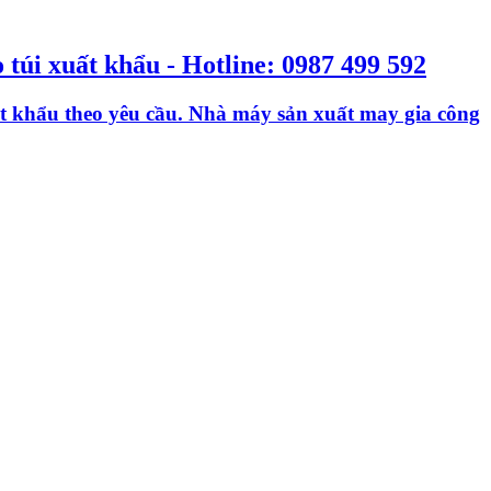
o túi xuất khẩu - Hotline: 0987 499 592
xuất khẩu theo yêu cầu. Nhà máy sản xuất may gia công