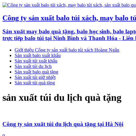
Công ty sản xuất balo túi xách, may balo tú
Sản xuất may balo quà tặng, balo học sinh, balo lapto
trực tiếp balo túi tại Ninh Bình và Thanh Hóa - Liên
Giới thiệu Công ty sản xuất balo túi xách Hoàng Ngân
Sản xuất balo xuất khẩu
Sản xuất túi xuất khẩu
Sản xuất túi du lịch
Sản xuất balo quà tặng
Sản xuất túi giữ nhiệt
Sản xuất túi quà tặng
sản xuất túi du lịch quà tặng
Công ty sản xuất túi du lịch quà tặng tại Hà Nội
0