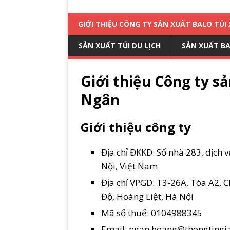
GIỚI THIỆU CÔNG TY SẢN XUẤT BALO TÚ
SẢN XUẤT TÚI DU LỊCH
SẢN XUẤT B
Giới thiệu Công ty s
Ngân
Giới thiệu công ty
Địa chỉ ĐKKD: Số nhà 283, dịch
Nội, Việt Nam
Địa chỉ VPGD: T3-26A, Tòa A2, 
Độ, Hoàng Liệt, Hà Nội
Mã số thuế: 0104988345
Email: ngan.hoang@thongtingi