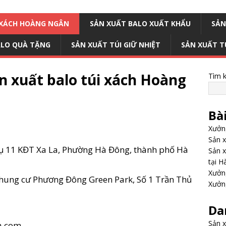
I XÁCH HOÀNG NGÂN
SẢN XUẤT BALO XUẤT KHẨU
SẢN
ALO QUÀ TẶNG
SẢN XUẤT TÚI GIỮ NHIỆT
SẢN XUẤT T
ản xuất balo túi xách Hoàng
Tìm 
Bà
Xưởng
Sản x
 vụ 11 KĐT Xa La, Phường Hà Đông, thành phố Hà
Sản x
tại H
Xưởng
Chung cư Phương Đông Green Park, Số 1 Trần Thủ
Xưởng
Da
Sản x
a.com