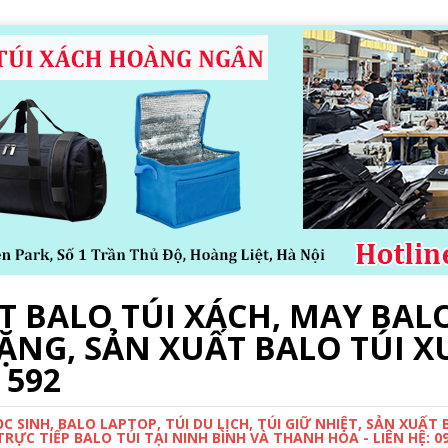
 BALO TÚI XÁCH, MAY BALO
ẶNG, SẢN XUẤT BALO TÚI X
 592
 SINH, BALO LAPTOP, TÚI DU LỊCH, TÚI GIỮ NHIỆT, SẢN XUẤT
ỰC TIẾP BALO TÚI TẠI NINH BÌNH VÀ THANH HÓA - LIÊN HỆ: 0