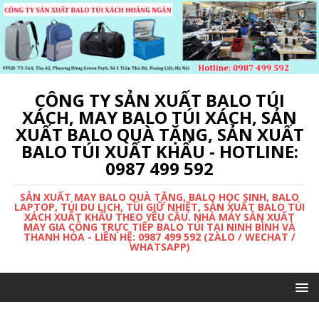
CÔNG TY SẢN XUẤT BALO TÚI
XÁCH, MAY BALO TÚI XÁCH, SẢN
XUẤT BALO QUÀ TẶNG, SẢN XUẤT
BALO TÚI XUẤT KHẨU - HOTLINE:
0987 499 592
SẢN XUẤT MAY BALO QUÀ TẶNG, BALO HỌC SINH, BALO
LAPTOP, TÚI DU LỊCH, TÚI GIỮ NHIỆT, SẢN XUẤT BALO TÚI
XÁCH XUẤT KHẨU THEO YÊU CẦU. NHÀ MÁY SẢN XUẤT
MAY GIA CÔNG TRỰC TIẾP BALO TÚI TẠI NINH BÌNH VÀ
THANH HÓA - LIÊN HỆ: 0987 499 592 (ZALO / WECHAT /
WHATSAPP)