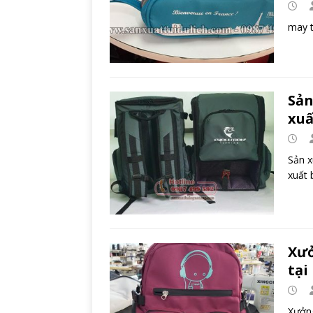
may t
Sản
xuấ
Sản x
xuất 
Xưở
tại
Xưởng