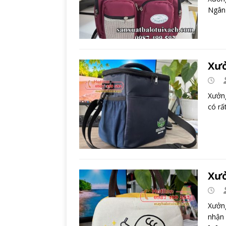
Ngân 
Xưở
Xưởng
có rấ
Xưở
Xưởng
nhận 