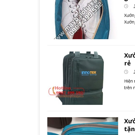
Xưởng
Xưởng
Xưở
rẻ
Hiện 
trên 
Xưở
tặ