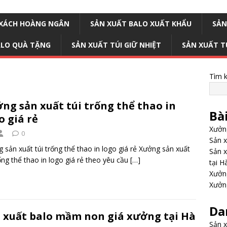
I XÁCH HOÀNG NGÂN
SẢN XUẤT BALO XUẤT KHẨU
SẢN
ALO QUÀ TẶNG
SẢN XUẤT TÚI GIỮ NHIỆT
SẢN XUẤT T
Tìm 
ng sản xuất túi trống thể thao in
Bà
o giá rẻ
Xưởng
0
Sản x
 sản xuất túi trống thể thao in logo giá rẻ Xưởng sản xuất
Sản x
rống thể thao in logo giá rẻ theo yêu cầu
[…]
tại H
Xưởng
Xưởng
Da
 xuất balo mầm non giá xưởng tại Hà
Sản x