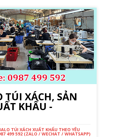
 TÚI XÁCH, SẢN
UẤT KHẨU -
 BALO TÚI XÁCH XUẤT KHẨU THEO YÊU
987 499 592 (ZALO / WECHAT / WHATSAPP)