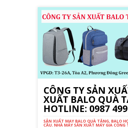
CÔNG TY SẢN XUẤT
XUẤT BALO QUÀ T
HOTLINE: 0987 499
SẢN XUẤT MAY BALO QUÀ TẶNG, BALO HỌC
CẦU. NHÀ MÁY SẢN XUẤT MAY GIA CÔNG TR