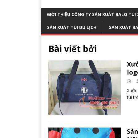
GIỚI THIỆU CÔNG TY SẢN XUẤT BALO TÚ
SẢN XUẤT TÚI DU LỊCH
SẢN XUẤT B
Bài viết bởi
Xưở
log
Xưởng
túi t
Sản