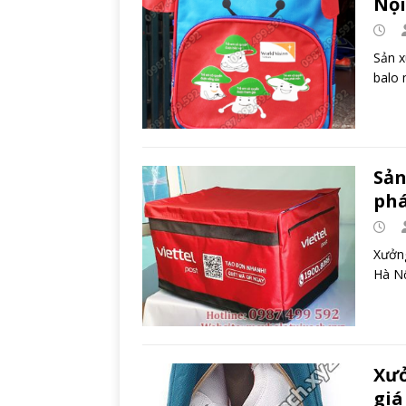
Nội
Sản x
balo 
Sản
phá
Xưởng
Hà Nộ
Xưở
giá