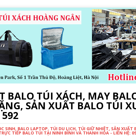
 BALO TÚI XÁCH, MAY BALO
ẶNG, SẢN XUẤT BALO TÚI X
 592
 SINH, BALO LAPTOP, TÚI DU LỊCH, TÚI GIỮ NHIỆT, SẢN XUẤT
ỰC TIẾP BALO TÚI TẠI NINH BÌNH VÀ THANH HÓA - LIÊN HỆ: 0