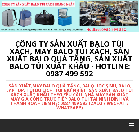
CÔNG TY SẢN XUẤT BALO TÚI
XÁCH, MAY BALO TÚI XÁCH, SẢN
XUẤT BALO QUÀ TẶNG, SẢN XUẤT
BALO TÚI XUẤT KHẨU - HOTLINE:
0987 499 592
SẢN XUẤT MAY BALO QUÀ TẶNG, BALO HỌC SINH, BALO
LAPTOP, TÚI DU LỊCH, TÚI GIỮ NHIỆT, SẢN XUẤT BALO TÚI
XÁCH XUẤT KHẨU THEO YÊU CẦU. NHÀ MÁY SẢN XUẤT
MAY GIA CÔNG TRỰC TIẾP BALO TÚI TẠI NINH BÌNH VÀ
THANH HÓA - LIÊN HỆ: 0987 499 592 (ZALO / WECHAT /
WHATSAPP)