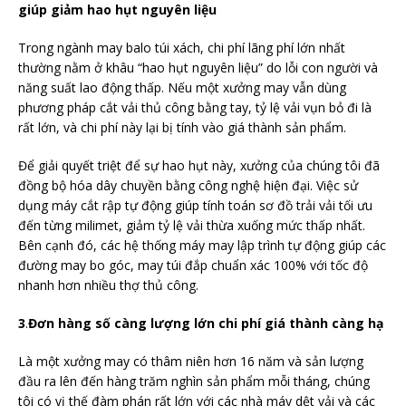
giúp giảm hao hụt nguyên liệu
Trong ngành may balo túi xách, chi phí lãng phí lớn nhất
thường nằm ở khâu “hao hụt nguyên liệu” do lỗi con người và
năng suất lao động thấp. Nếu một xưởng may vẫn dùng
phương pháp cắt vải thủ công bằng tay, tỷ lệ vải vụn bỏ đi là
rất lớn, và chi phí này lại bị tính vào giá thành sản phẩm.
Để giải quyết triệt để sự hao hụt này, xưởng của chúng tôi đã
đồng bộ hóa dây chuyền bằng công nghệ hiện đại. Việc sử
dụng máy cắt rập tự động giúp tính toán sơ đồ trải vải tối ưu
đến từng milimet, giảm tỷ lệ vải thừa xuống mức thấp nhất.
Bên cạnh đó, các hệ thống máy may lập trình tự động giúp các
đường may bo góc, may túi đắp chuẩn xác 100% với tốc độ
nhanh hơn nhiều thợ thủ công.
3
.
Đơn hàng số càng lượng lớn chi phí giá thành càng hạ
Là một xưởng may có thâm niên hơn 16 năm và sản lượng
đầu ra lên đến hàng trăm nghìn sản phẩm mỗi tháng, chúng
tôi có vị thế đàm phán rất lớn với các nhà máy dệt vải và các