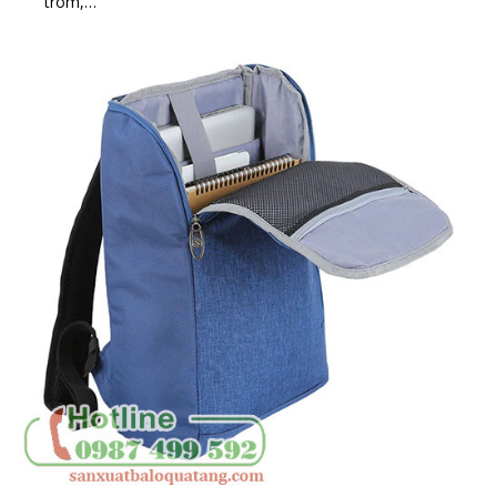
trôm,…