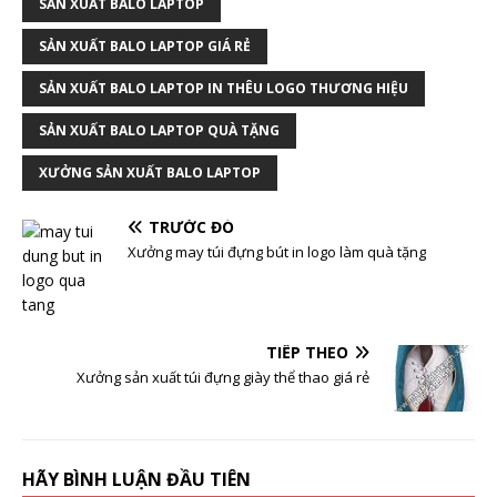
SẢN XUẤT BALO LAPTOP
SẢN XUẤT BALO LAPTOP GIÁ RẺ
SẢN XUẤT BALO LAPTOP IN THÊU LOGO THƯƠNG HIỆU
SẢN XUẤT BALO LAPTOP QUÀ TẶNG
XƯỞNG SẢN XUẤT BALO LAPTOP
TRƯỚC ĐÓ
Xưởng may túi đựng bút in logo làm quà tặng
TIẾP THEO
Xưởng sản xuất túi đựng giày thể thao giá rẻ
HÃY BÌNH LUẬN ĐẦU TIÊN