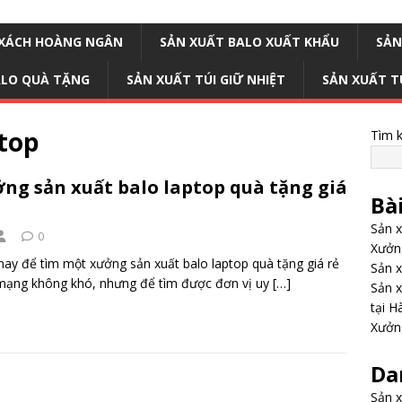
I XÁCH HOÀNG NGÂN
SẢN XUẤT BALO XUẤT KHẨU
SẢN
ALO QUÀ TẶNG
SẢN XUẤT TÚI GIỮ NHIỆT
SẢN XUẤT T
ptop
Tìm 
ng sản xuất balo laptop quà tặng giá
Bà
Sản x
0
Xưởng
nay để tìm một xưởng sản xuất balo laptop quà tặng giá rẻ
Sản x
mạng không khó, nhưng để tìm được đơn vị uy
[…]
Sản x
tại H
Xưởng
Da
Sản x