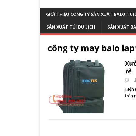
GIỚI THIỆU CÔNG TY SẢN XUẤT BALO TÚ
SẢN XUẤT TÚI DU LỊCH
SẢN XUẤT B
công ty may balo la
Xưở
rẻ
Hiện 
trên 