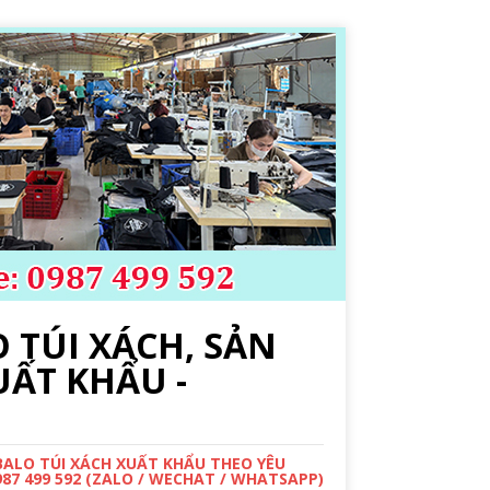
 TÚI XÁCH, SẢN
UẤT KHẨU -
 BALO TÚI XÁCH XUẤT KHẨU THEO YÊU
987 499 592 (ZALO / WECHAT / WHATSAPP)