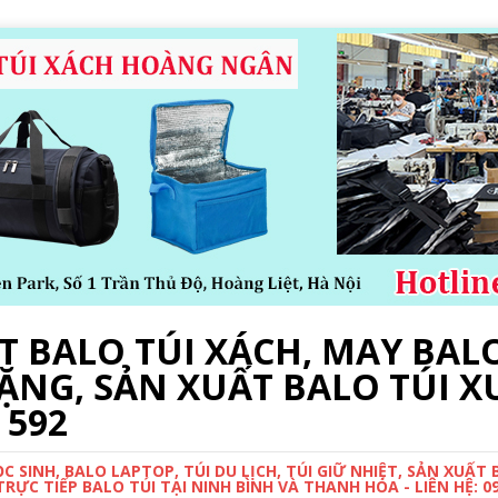
 BALO TÚI XÁCH, MAY BALO
ẶNG, SẢN XUẤT BALO TÚI X
 592
 SINH, BALO LAPTOP, TÚI DU LỊCH, TÚI GIỮ NHIỆT, SẢN XUẤT
ỰC TIẾP BALO TÚI TẠI NINH BÌNH VÀ THANH HÓA - LIÊN HỆ: 0