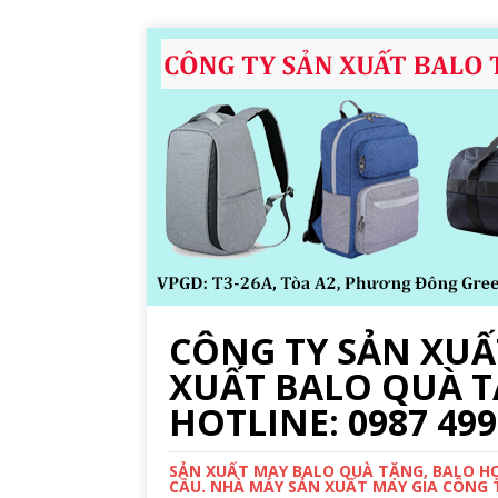
CÔNG TY SẢN XUẤT
XUẤT BALO QUÀ T
HOTLINE: 0987 499
SẢN XUẤT MAY BALO QUÀ TẶNG, BALO HỌC
CẦU. NHÀ MÁY SẢN XUẤT MAY GIA CÔNG TR