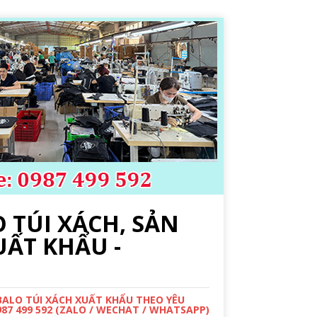
 TÚI XÁCH, SẢN
UẤT KHẨU -
 BALO TÚI XÁCH XUẤT KHẨU THEO YÊU
987 499 592 (ZALO / WECHAT / WHATSAPP)