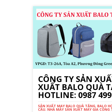
CÔNG TY SẢN XUẤT
XUẤT BALO QUÀ T
HOTLINE: 0987 499
SẢN XUẤT MAY BALO QUÀ TẶNG, BALO HỌC
CẦU. NHÀ MÁY SẢN XUẤT MAY GIA CÔNG TR