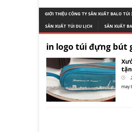
GIỚI THIỆU CÔNG TY SẢN XUẤT BALO TÚ
SẢN XUẤT TÚI DU LỊCH
SẢN XUẤT B
in logo túi đựng bút 
Xưở
tặ
may t