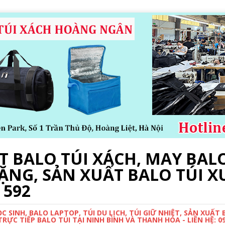
 BALO TÚI XÁCH, MAY BALO
ẶNG, SẢN XUẤT BALO TÚI X
 592
 SINH, BALO LAPTOP, TÚI DU LỊCH, TÚI GIỮ NHIỆT, SẢN XUẤT
ỰC TIẾP BALO TÚI TẠI NINH BÌNH VÀ THANH HÓA - LIÊN HỆ: 0