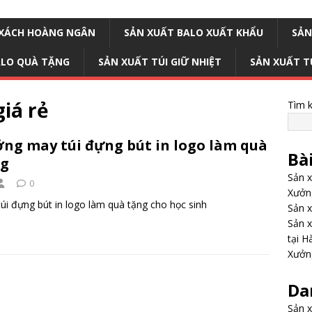
I XÁCH HOÀNG NGÂN
SẢN XUẤT BALO XUẤT KHẨU
SẢN
ALO QUÀ TẶNG
SẢN XUẤT TÚI GIỮ NHIỆT
SẢN XUẤT T
giá rẻ
Tìm 
ng may túi đựng bút in logo làm quà
Bà
ng
Sản x
0
Xưởng
úi đựng bút in logo làm quà tặng cho học sinh
Sản x
Sản x
tại H
Xưởng
Da
Sản x