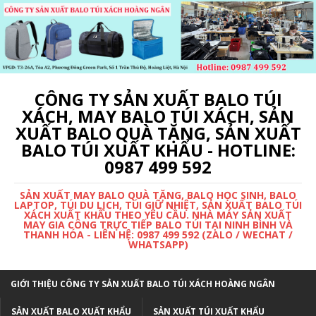
CÔNG TY SẢN XUẤT BALO TÚI
XÁCH, MAY BALO TÚI XÁCH, SẢN
XUẤT BALO QUÀ TẶNG, SẢN XUẤT
BALO TÚI XUẤT KHẨU - HOTLINE:
0987 499 592
SẢN XUẤT MAY BALO QUÀ TẶNG, BALO HỌC SINH, BALO
LAPTOP, TÚI DU LỊCH, TÚI GIỮ NHIỆT, SẢN XUẤT BALO TÚI
XÁCH XUẤT KHẨU THEO YÊU CẦU. NHÀ MÁY SẢN XUẤT
MAY GIA CÔNG TRỰC TIẾP BALO TÚI TẠI NINH BÌNH VÀ
THANH HÓA - LIÊN HỆ: 0987 499 592 (ZALO / WECHAT /
WHATSAPP)
GIỚI THIỆU CÔNG TY SẢN XUẤT BALO TÚI XÁCH HOÀNG NGÂN
SẢN XUẤT BALO XUẤT KHẨU
SẢN XUẤT TÚI XUẤT KHẨU