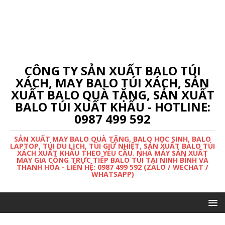
CÔNG TY SẢN XUẤT BALO TÚI
XÁCH, MAY BALO TÚI XÁCH, SẢN
XUẤT BALO QUÀ TẶNG, SẢN XUẤT
BALO TÚI XUẤT KHẨU - HOTLINE:
0987 499 592
SẢN XUẤT MAY BALO QUÀ TẶNG, BALO HỌC SINH, BALO
LAPTOP, TÚI DU LỊCH, TÚI GIỮ NHIỆT, SẢN XUẤT BALO TÚI
XÁCH XUẤT KHẨU THEO YÊU CẦU. NHÀ MÁY SẢN XUẤT
MAY GIA CÔNG TRỰC TIẾP BALO TÚI TẠI NINH BÌNH VÀ
THANH HÓA - LIÊN HỆ: 0987 499 592 (ZALO / WECHAT /
WHATSAPP)