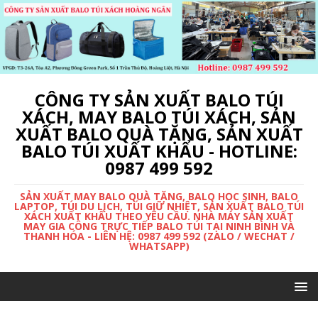
CÔNG TY SẢN XUẤT BALO TÚI
XÁCH, MAY BALO TÚI XÁCH, SẢN
XUẤT BALO QUÀ TẶNG, SẢN XUẤT
BALO TÚI XUẤT KHẨU - HOTLINE:
0987 499 592
SẢN XUẤT MAY BALO QUÀ TẶNG, BALO HỌC SINH, BALO
LAPTOP, TÚI DU LỊCH, TÚI GIỮ NHIỆT, SẢN XUẤT BALO TÚI
XÁCH XUẤT KHẨU THEO YÊU CẦU. NHÀ MÁY SẢN XUẤT
MAY GIA CÔNG TRỰC TIẾP BALO TÚI TẠI NINH BÌNH VÀ
THANH HÓA - LIÊN HỆ: 0987 499 592 (ZALO / WECHAT /
WHATSAPP)