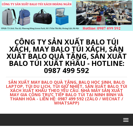
CÔNG TY SẢN XUẤT BALO TÚI
XÁCH, MAY BALO TÚI XÁCH, SẢN
XUẤT BALO QUÀ TẶNG, SẢN XUẤT
BALO TÚI XUẤT KHẨU - HOTLINE:
0987 499 592
SẢN XUẤT MAY BALO QUÀ TẶNG, BALO HỌC SINH, BALO
LAPTOP, TÚI DU LỊCH, TÚI GIỮ NHIỆT, SẢN XUẤT BALO TÚI
XÁCH XUẤT KHẨU THEO YÊU CẦU. NHÀ MÁY SẢN XUẤT
MAY GIA CÔNG TRỰC TIẾP BALO TÚI TẠI NINH BÌNH VÀ
THANH HÓA - LIÊN HỆ: 0987 499 592 (ZALO / WECHAT /
WHATSAPP)