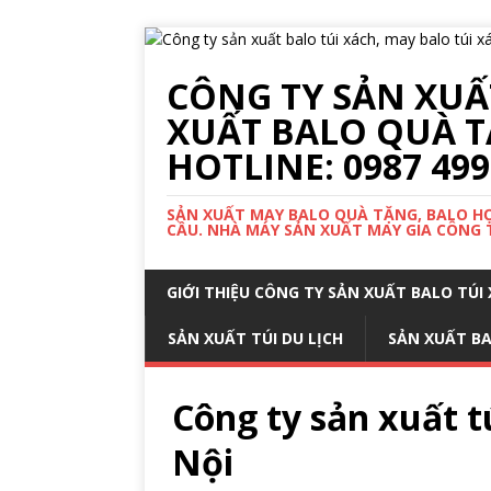
CÔNG TY SẢN XUẤT
XUẤT BALO QUÀ T
HOTLINE: 0987 499
SẢN XUẤT MAY BALO QUÀ TẶNG, BALO HỌC
CẦU. NHÀ MÁY SẢN XUẤT MAY GIA CÔNG TR
GIỚI THIỆU CÔNG TY SẢN XUẤT BALO TÚ
SẢN XUẤT TÚI DU LỊCH
SẢN XUẤT B
Công ty sản xuất tú
Nội