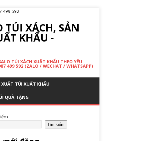
 TÚI XÁCH, SẢN
UẤT KHẨU -
 BALO TÚI XÁCH XUẤT KHẨU THEO YÊU
987 499 592 (ZALO / WECHAT / WHATSAPP)
 XUẤT TÚI XUẤT KHẨU
ÚI QUÀ TẶNG
kiếm
Tìm kiếm