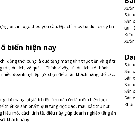
Bà
Xưởng
Sản x
Sản x
ợng lớn, in logo theo yêu cầu. Địa chỉ may túi du lịch uy tín
tại H
Xưởng
Xưởng
hổ biến hiện nay
Da
ích, đồng thời cũng là quà tặng mang tính thực tiễn và giá trị
Sản x
ác, du lịch, về quê,… Chính vì vậy, túi du lịch trở thành
Sản x
nhiều doanh nghiệp lựa chọn để tri ân khách hàng, đối tác.
Sản x
Sản x
Sản x
Sản x
g chỉ mang lại giá trị tiện ích mà còn là một chiến lược
Không
thể thiết kế sản phẩm quà tặng độc đáo, màu sắc thu hút
g hiệu một cách tinh tế, điều này giúp doanh nghiệp tăng ấn
 với khách hàng.